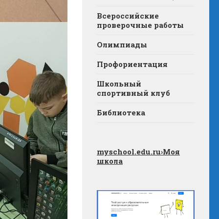
Всероссийские
проверочные работы
Олимпиады
Профориентация
Школьный
спортивный клуб
Библиотека
myschool.edu.ru
›Моя
школа