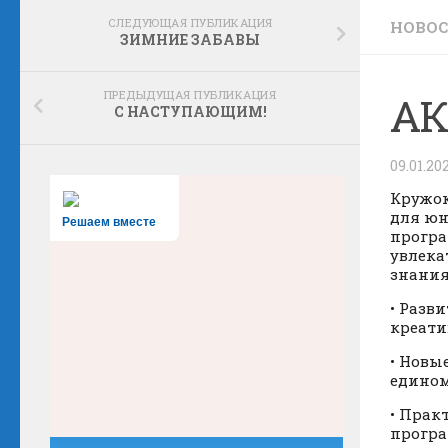
СЛЕДУЮЩАЯ ПУБЛИКАЦИЯ
НОВО
ЗИМНИЕ ЗАБАВЫ
ПРЕДЫДУЩАЯ ПУБЛИКАЦИЯ
АК
С НАСТУПАЮЩИМ!
09.01.20
Кружок
для юн
Решаем вместе
програ
увлека
знания
• Разв
креати
• Новы
едином
• Прак
програ