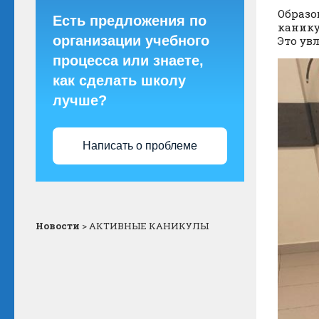
Образо
Есть предложения по
канику
организации учебного
Это ув
процесса или знаете,
как сделать школу
лучше?
Написать о проблеме
Новости
>
АКТИВНЫЕ КАНИКУЛЫ