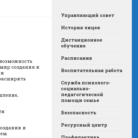
Управляющий совет
История лицея
Дистанционное
обучение
Расписания
 возможность
 мир создания и
Воспитательная работа
ли
 расширить
Служба психолого-
социально-
педагогической
шление,
помощи семье
ти
Безопасность
Ресурсный центр
создании и
ем.
Профилактика