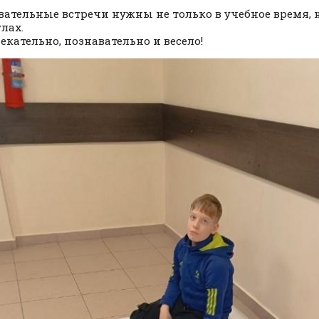
вательные встречи нужны не только в учебное время, н
лах.
лекательно, познавательно и весело!