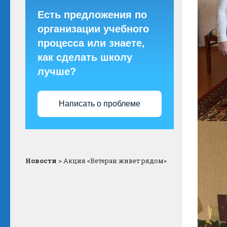
Есть предложения по
организации учебного
процесса или знаете,
как сделать школу
лучше?
Написать о проблеме
Новости
>
Акция «Ветеран живет рядом»