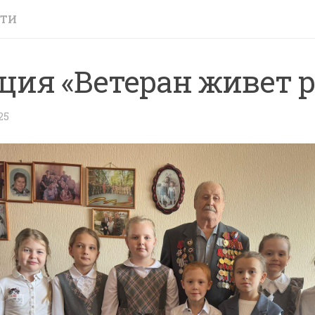
СТИ
ция «Ветеран живет 
25