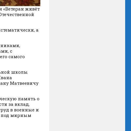
я «Ветеран живёт
 Отечественной
истематически, а
дниками,
ми, с
его самого
льной школы
Ивана
вану Матвеевичу
ческую память о
ти за вклад,
труд в военные и
ь под мирным