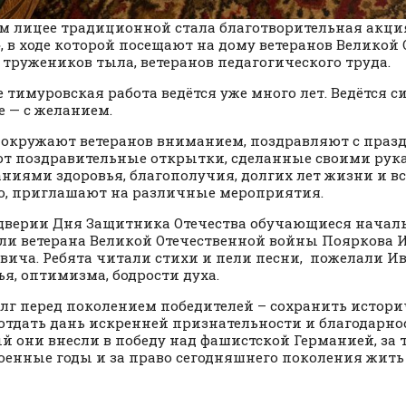
м лицее традиционной стала благотворительная акци
, в ходе которой посещают на дому ветеранов Великой
 тружеников тыла, ветеранов педагогического труда.
е тимуровская работа ведётся уже много лет. Ведётся с
е — с желанием.
 окружают ветеранов вниманием, поздравляют с праз
т поздравительные открытки, сделанные своими рука
ниями здоровья, благополучия, долгих лет жизни и вс
о, приглашают на различные мероприятия.
дверии Дня Защитника Отечества обучающиеся нача
ли ветерана Великой Отечественной войны Пояркова 
вича. Ребята читали стихи и пели песни, пожелали И
ья, оптимизма, бодрости духа.
лг перед поколением победителей – сохранить истори
 отдать дань искренней признательности и благодарнос
й они внесли в победу над фашистской Германией, за 
оенные годы и за право сегодняшнего поколения жит