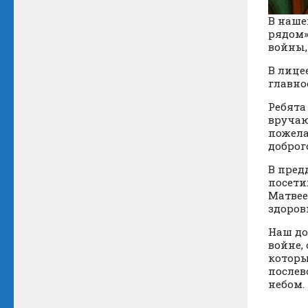
В наше
рядом»
войны,
В лице
главно
Ребята
вручаю
пожела
доброг
В пред
посети
Матвее
здоров
Наш до
войне,
которы
послев
небом.