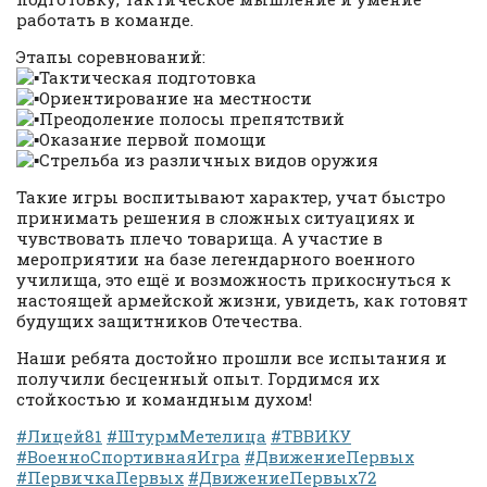
работать в команде.
Этапы соревнований:
Тактическая подготовка
Ориентирование на местности
Преодоление полосы препятствий
Оказание первой помощи
Стрельба из различных видов оружия
Такие игры воспитывают характер, учат быстро
принимать решения в сложных ситуациях и
чувствовать плечо товарища. А участие в
мероприятии на базе легендарного военного
училища, это ещё и возможность прикоснуться к
настоящей армейской жизни, увидеть, как готовят
будущих защитников Отечества.
Наши ребята достойно прошли все испытания и
получили бесценный опыт. Гордимся их
стойкостью и командным духом!
#Лицей81
#ШтурмМетелица
#ТВВИКУ
#ВоенноСпортивнаяИгра
#ДвижениеПервых
#ПервичкаПервых
#ДвижениеПервых72