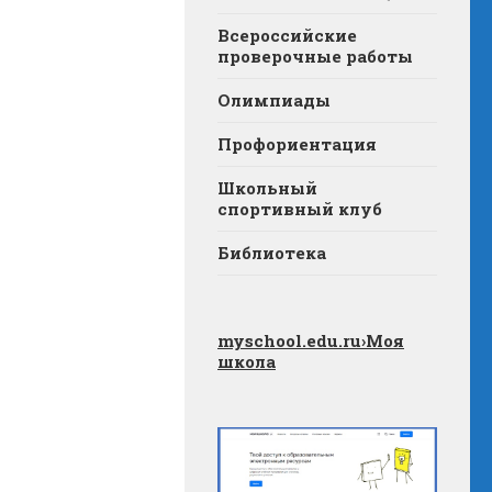
Всероссийские
проверочные работы
Олимпиады
Профориентация
Школьный
спортивный клуб
Библиотека
myschool.edu.ru
›Моя
школа