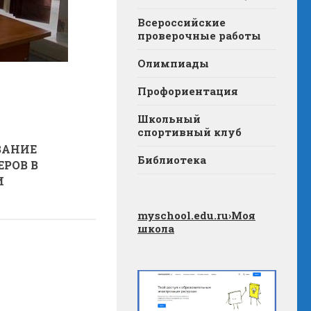
Всероссийские
проверочные работы
Олимпиады
Профориентация
Школьный
спортивный клуб
ВАНИЕ
Библиотека
РОВ В
И
myschool.edu.ru
›Моя
школа