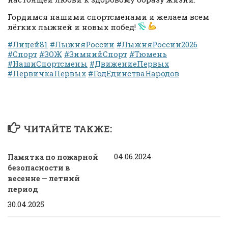
Гордимся нашими спортсменами и желаем всем
лёгких лыжней и новых побед!
#Лицей81
#ЛыжняРоссии
#ЛыжняРоссии2026
#Спорт
#ЗОЖ
#ЗимнийСпорт
#Тюмень
#НашиСпортсмены
#ДвижениеПервых
#ПервичкаПервых
#ГодЕдинстваНародов
ЧИТАЙТЕ ТАКЖЕ:
04.06.2024
Памятка по пожарной
безопасности в
весенне — летний
период
30.04.2025