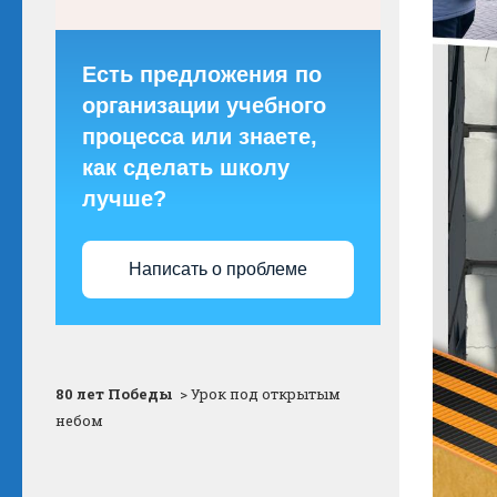
Есть предложения по
организации учебного
процесса или знаете,
как сделать школу
лучше?
Написать о проблеме
80 лет Победы
>
Урок под открытым
небом