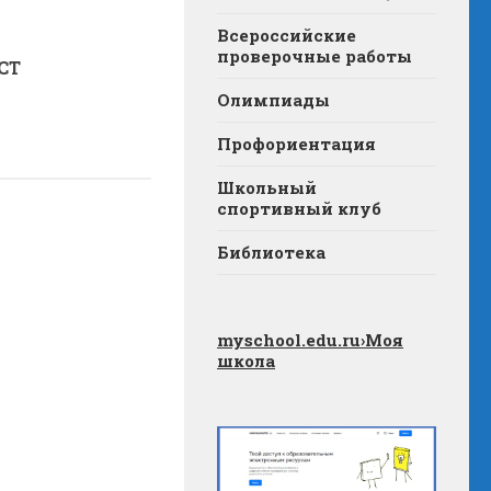
Всероссийские
проверочные работы
СТ
Олимпиады
Профориентация
Школьный
спортивный клуб
Библиотека
myschool.edu.ru
›Моя
школа