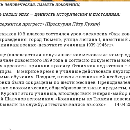
ь человеческая, память поколений,
 целых эпох — ценность историческая и постоянная;
 держится прогресс» (Проскурин Пётр Лукич)
еников 10,8 классов состоялся урок-экскурсия «Они ков
проведения: город Тюмень, улица Ленина 1, памятный 
кникам военно-пехотного училища 1939-1946гг».
е (впоследствии получившее наименование номер од
начале довоенного 1939 года и согласно документам вое
я курсанты приняли присягу. Отличная подготовка –
иры. В мирное время в училище действовала двухго
мма обучения. Позднее, в связи с возникшей необходи
овки были сокращены до шести месяцев. Преподавател
ьно-экономические, общеобразовательные предметы,
 Курсант этого училища, впоследствии генерал-майор
й Шалупов вспоминал: «Командиры из Тюмени повсюд
бывали на службу, аттестовывались высоко». 14.04.2