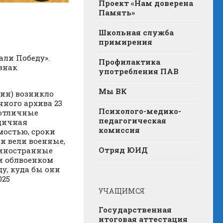
Проект «Нам доверена
Память»
Школьная служба
примирения
али Победу».
Профилактика
знак
употребления ПАВ
Мы ВК
ин) возникло
нного архива 23
Психолого-медико-
 отличные
педагогическая
дичная
комиссия
мостью, сроки
и вели военные,
Отряд ЮИД
 иностранные
 и облвоенком
у, куда бы они
025
УЧАЩИМСЯ
Государственная
итоговая аттестация