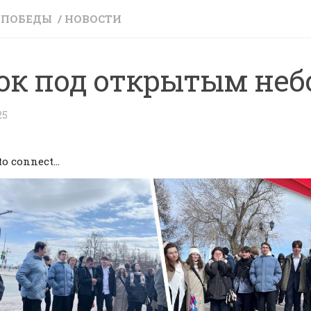
Т ПОБЕДЫ
/
НОВОСТИ
ок под открытым не
25
to connect…