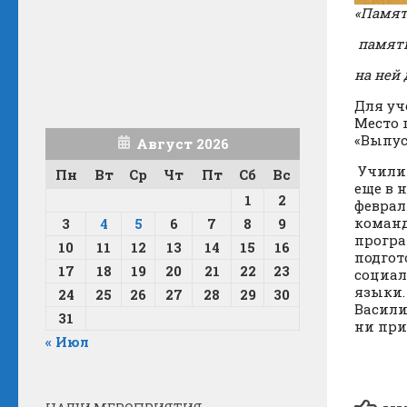
«Памят
память
на ней
Для уч
Место 
«Выпус
Август 2026
Училищ
Пн
Вт
Ср
Чт
Пт
Сб
Вс
еще в 
1
2
феврал
команд
3
4
5
6
7
8
9
програ
10
11
12
13
14
15
16
подгот
17
18
19
20
21
22
23
социал
языки.
24
25
26
27
28
29
30
Васили
31
ни при
« Июл