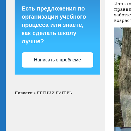
Итогам
Есть предложения по
правил
заботи
организации учебного
возраст
процесса или знаете,
как сделать школу
лучше?
Написать о проблеме
Новости
>
ЛЕТНИЙ ЛАГЕРЬ