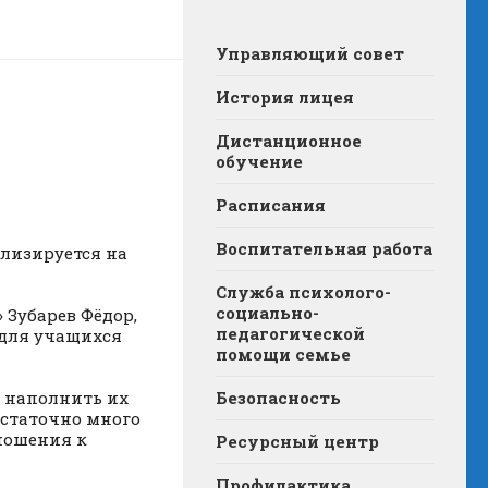
Управляющий совет
История лицея
Дистанционное
обучение
Расписания
Воспитательная работа
ализируется на
Служба психолого-
социально-
 Зубарев Фёдор,
педагогической
 для учащихся
помощи семье
о наполнить их
Безопасность
статочно много
тношения к
Ресурсный центр
Профилактика