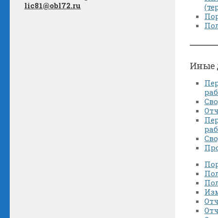
lic81@obl72.ru
(те
Пор
По
Иные 
Пе
ра
Сво
Отч
Пе
раб
Сво
Пр
По
Пол
По
Изм
Отч
Отч