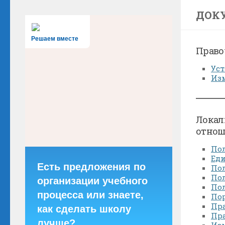
ДОК
Решаем вместе
Право
Уст
Изм
Локал
отно
Пол
Ед
Есть предложения по
По
Пол
организации учебного
Пол
процесса или знаете,
Пор
Пр
как сделать школу
Пр
лучше?
Изм