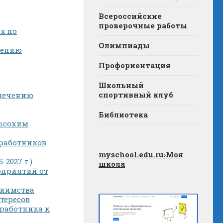
Всероссийские
проверочные работы
х по
Олимпиады
дению
Профориентация
Школьный
спортивный клуб
влечению
Библиотека
высоким
 работников
myschool.edu.ru
›Моя
2027 г.)
школа
оприятий от
риимства
тересов
 работника к