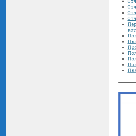
Отч
Отч
Отч
Отч
Пер
кот
Пол
Пл
Пр
По
Пол
Пол
Пла