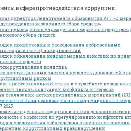
енты в сфере противодействия коррупции
каз директора департамента образования АГТ «О мера
дупреждению незаконного сбора средств»
каз руководителя учреждения о мерах по предупреж
аконного сбора средств
рядок привлечения и расходования добровольных
аготворительных) пожертвований
рядок обжалования неправомерных действий по при
ансовых средств
тикоррупционная политика
та коррупционных рисков и перечень должностей с 
ррупционным риском
екс профессиональной этики и служебного поведения
ечень типовых ситуаций конфликта интересов
н реализации антикоррупционных мероприятий (2025-
менения в План реализации антикоррупционных мер
07.2025
ожение о деловых подарках и знаках делового гостеп
ожение о комиссии по урегулированию конфликта ин
ядок уведомления работодателя о случаях склонения
вершению коррупционных правонарушений