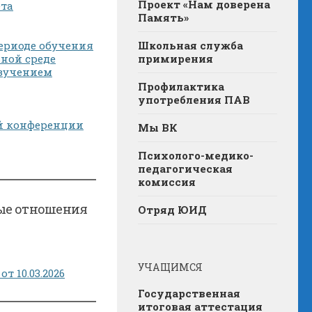
Проект «Нам доверена
ета
Память»
ериоде обучения
Школьная служба
ной среде
примирения
изучением
Профилактика
употребления ПАВ
й конференции
Мы ВК
Психолого-медико-
педагогическая
комиссия
ые отношения
Отряд ЮИД
УЧАЩИМСЯ
 10.03.2026
Государственная
итоговая аттестация