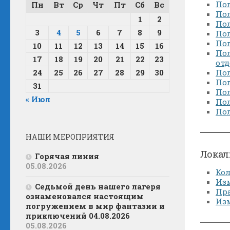
Пол
Пн
Вт
Ср
Чт
Пт
Сб
Вс
По
1
2
Пол
3
4
5
6
7
8
9
Пол
Пол
10
11
12
13
14
15
16
Пол
17
18
19
20
21
22
23
от
24
25
26
27
28
29
30
По
По
31
По
« Июл
Пол
Пол
НАШИ МЕРОПРИЯТИЯ
Локал
Горячая линия
05.08.2026
Ко
Изм
Седьмой день нашего лагеря
Пра
ознаменовался настоящим
Изм
погружением в мир фантазии и
приключений 04.08.2026
05.08.2026