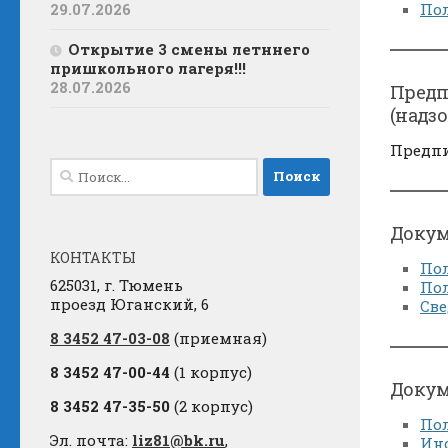
29.07.2026
Пол
Открытие 3 смены летннего
пришкольного лагеря!!!
28.07.2026
Предп
(надзо
Предпи
Найти:
Докум
КОНТАКТЫ
Пол
625031, г. Тюмень
Пол
проезд Юганский, 6
Све
8 3452 47-03-08
(приемная)
8 3452 47-00-44
(1 корпус)
Докум
8 3452 47-35-50
(2 корпус)
По
Эл. почта:
liz81@bk.ru
,
Инс