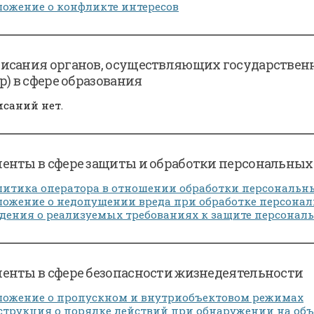
ожение о конфликте интересов
исания органов, осуществляющих государствен
р) в сфере образования
саний нет.
енты в сфере защиты и обработки персональны
итика оператора в отношении обработки персональн
ожение о недопущении вреда при обработке персона
дения о реализуемых требованиях к защите персона
енты в сфере безопасности жизнедеятельности
ложение о пропускном и внутриобъектовом режимах
трукция о порядке действий при обнаружении на объ