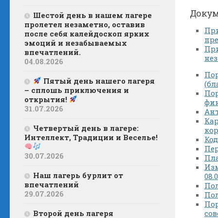
Докум
Шестой день в нашем лагере
пролетел незаметно, оставив
При
после себя калейдоскоп ярких
пре
эмоций и незабываемых
При
впечатлений.
нез
04.08.2026
По
Пятый день нашего лагеря
(бл
– сплошь приключения и
По
открытия!
фин
31.07.2026
Ан
Кар
Четвертый день в лагере:
ко
Интеллект, Традиции и Веселье!
Код
Пер
30.07.2026
Пла
Из
Наш лагерь бурлит от
08.
впечатлений
Пол
29.07.2026
Пол
Пор
Второй день лагеря
со