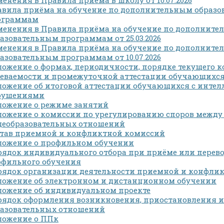
авила приёма на обучение по дополнительным образ
ограммам
менения в Правила приёма на обучение по дополнит
азовательным программам от 25.03.2026
менения в Правила приёма на обучение по дополнит
азовательным программам от 10.07.2026
ожение о формах, периодичности, порядке текущего 
певаемости и промежуточной аттестации обучающихс
ожение об итоговой аттестации обучающихся с инте
рушениями
ложение о режиме занятий
ожение о комиссии по урегулированию споров между
щеобразовательных отношений
став приемной и конфликтной комиссий
ложение о профильном обучении
ядок индивидуального отбора при приёме или перево
офильного обучения
рядок организации деятельности приемной и конфли
ложение об электронном и дистанционном обучении
ложение об индивидуальном проекте
рядок оформления возникновения, приостановления 
разовательных отношений
ложение о ППк