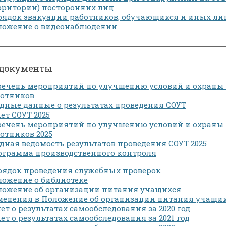
рритории) посторонних лиц
ядок эвакуации работников, обучающихся и иных ли
ложение о видеонаблюдении
документы
речень мероприятий по улучшению условий и охраны
ботников
дные данные о результатах проведения СОУТ
ет СОУТ 2025
речень мероприятий по улучшению условий и охраны
отников 2025
дная ведомость результатов проведения СОУТ 2025
ограмма производственного контроля
рядок проведения служебных проверок
ожение о библиотеке
ложение об организации питания учащихся
енения в Положение об организации питания учащихся 
ет о результатах самообследования за 2020 год
ет о результатах самообследования за 2021 год