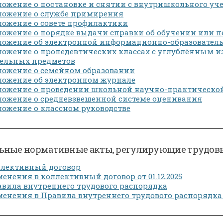
ожение о постановке и снятии с внутришкольного уч
ложение о службе примирения
ожение о совете профилактики
ожение о порядке выдачи справки об обучении или п
ожение об электронной информационно-образователь
ожение о пропедевтических классах с углублённым 
дельных предметов
ложение о семейном образовании
ложение об электронном журнале
ложение о проведении школьной научно-практическо
ожение о средневзвешенной системе оценивания
ожение о классном руководстве
ьные нормативные акты, регулирующие трудов
ллективный договор
енения в коллективный договор от 01.12.2025
вила внутреннего трудового распорядка
енения в Правила внутреннего трудового распорядка от