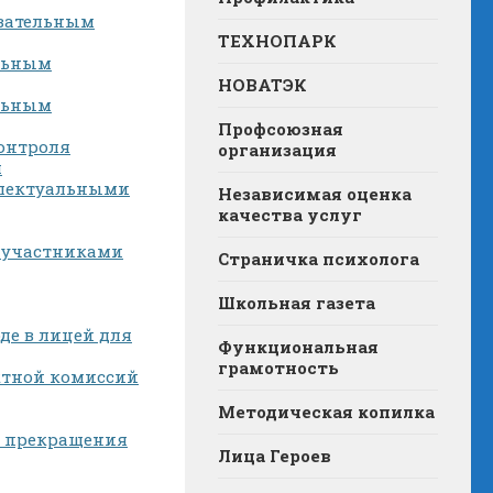
овательным
ТЕХНОПАРК
ельным
НОВАТЭК
ельным
Профсоюзная
контроля
организация
я
ллектуальными
Независимая оценка
качества услуг
 участниками
Страничка психолога
Школьная газета
де в лицей для
Функциональная
грамотность
ктной комиссий
Методическая копилка
и прекращения
Лица Героев