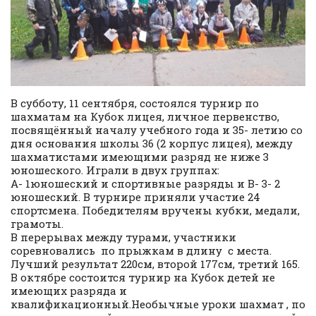
В субботу, 11 сентября, состоялся турнир по
шахматам на Кубок лицея, личное первенство,
посвящённый началу учебного года и 35- летию со
дня основания школы 36 (2 корпус лицея), между
шахматистами имеющими разряд не ниже 3
юношеского. Играли в двух группах:
А- 1юношеский и спортивные разряды и В- 3- 2
юношеский. В турнире приняли участие 24
спортсмена. Победителям вручены кубки, медали,
грамоты.
В перерывах между турами, участники
соревновались по прыжкам в длину с места.
Лучший результат 220см, второй 177см, третий 165.
В октябре состоится турнир на Кубок детей не
имеющих разряда и
квалификационный.Необычные уроки шахмат , по