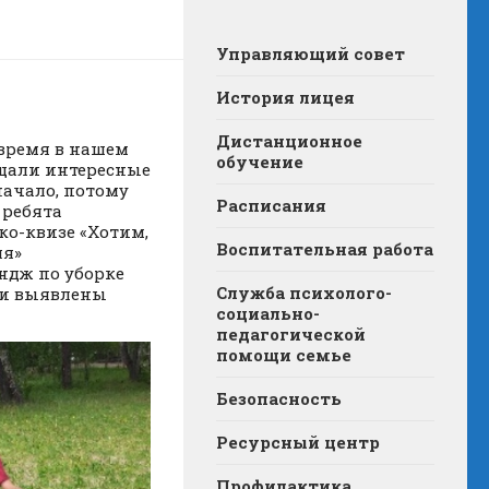
Управляющий совет
История лицея
Дистанционное
 время в нашем
обучение
ещали интересные
начало, потому
Расписания
 ребята
ко-квизе «Хотим,
Воспитательная работа
ля»
ндж по уборке
Служба психолого-
ыли выявлены
социально-
педагогической
помощи семье
Безопасность
Ресурсный центр
Профилактика