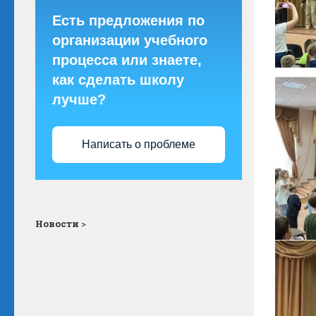
Есть предложения по
организации учебного
процесса или знаете,
как сделать школу
лучше?
Написать о проблеме
Новости
>