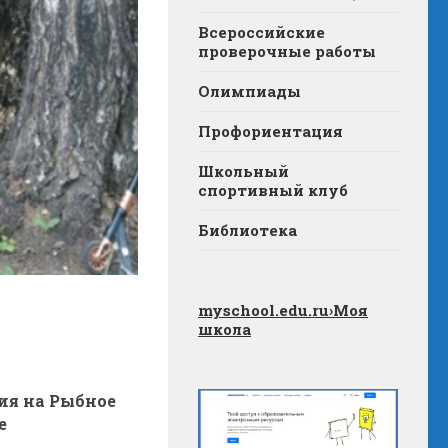
Всероссийские
проверочные работы
Олимпиады
Профориентация
Школьный
спортивный клуб
Библиотека
myschool.edu.ru
›Моя
школа
ия на Рыбное
е