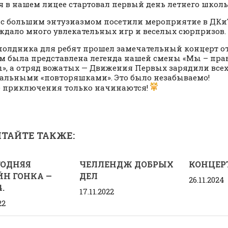
я в нашем лицее стартовал первый день летнего школь
 с большим энтузиазмом посетили мероприятие в ДКи
 ждало много увлекательных игр и веселых сюрпризов.
полдника для ребят прошел замечательный концерт о
м была представлена легенда нашей смены «Мы – пра
», а отряд вожатых — Движения Первых зарядили все
альными «повторяшками». Это было незабываемо!
 приключения только начинаются!
ТАЙТЕ ТАКЖЕ:
ГОДНЯЯ
ЧЕЛЛЕНДЖ ДОБРЫХ
КОНЦЕР
Н ГОНКА —
ДЕЛ
26.11.2024
.
17.11.2022
22