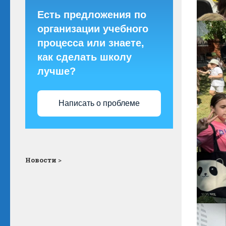
Есть предложения по
организации учебного
процесса или знаете,
как сделать школу
лучше?
Написать о проблеме
Новости
>