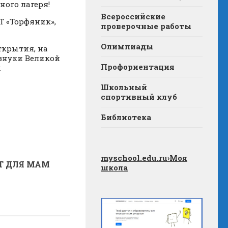
ного лагеря!
Всероссийские
Т «Торфяник»,
проверочные работы
Олимпиады
ткрытия, на
внуки Великой
Профориентация
х
Школьный
спортивный клуб
Библиотека
myschool.edu.ru
›Моя
Т ДЛЯ МАМ
школа