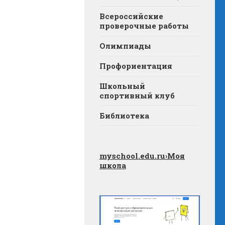
Всероссийские
проверочные работы
Олимпиады
Профориентация
Школьный
спортивный клуб
Библиотека
myschool.edu.ru
›Моя
школа