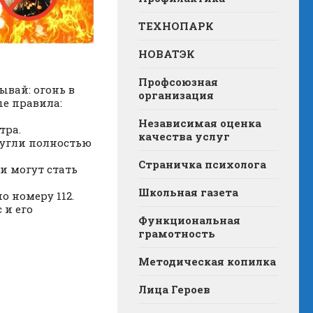
ТЕХНОПАРК
НОВАТЭК
Профсоюзная
ывай: огонь в
организация
ые правила:
Независимая оценка
тра.
качества услуг
о угли полностью
Страничка психолога
и могут стать
Школьная газета
о номеру 112.
 и его
Функциональная
грамотность
Методическая копилка
Лица Героев