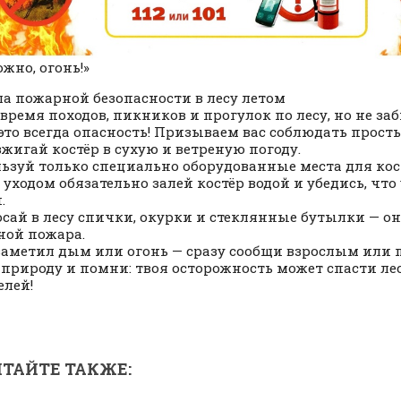
ожно, огонь!»
а пожарной безопасности в лесу летом
 время походов, пикников и прогулок по лесу, но не заб
 это всегда опасность! Призываем вас соблюдать прост
азжигай костёр в сухую и ветреную погоду.
льзуй только специально оборудованные места для кос
д уходом обязательно залей костёр водой и убедись, чт
.
росай в лесу спички, окурки и стеклянные бутылки — он
ой пожара.
 заметил дым или огонь — сразу сообщи взрослым или п
 природу и помни: твоя осторожность может спасти лес
елей!
ТАЙТЕ ТАКЖЕ: