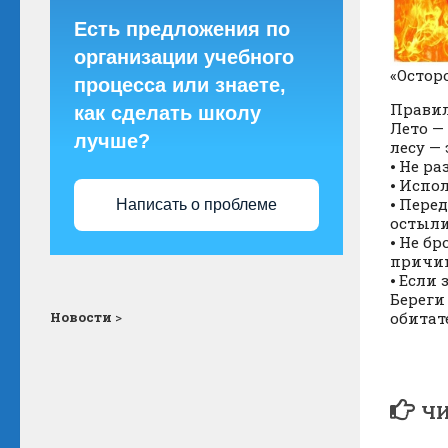
Есть предложения по
организации учебного
«Остор
процесса или знаете,
Правил
как сделать школу
Лето —
лучше?
лесу —
⦁ Не р
⦁ Испо
⦁ Пере
Написать о проблеме
остыли
⦁ Не б
причин
⦁ Если
Береги
Новости
>
обитат
ЧИ