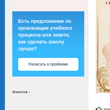
Есть предложения по
организации учебного
процесса или знаете,
как сделать школу
лучше?
Написать о проблеме
Новости
>
ЧИ