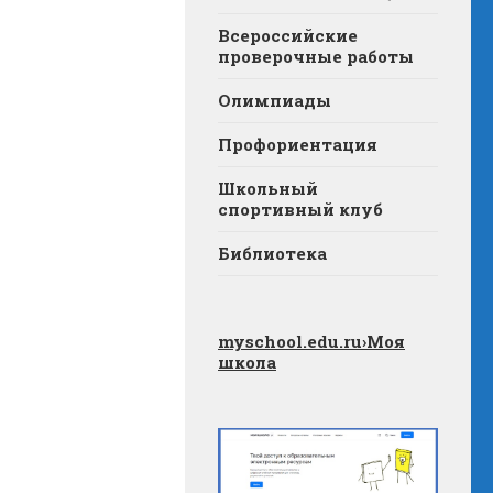
Всероссийские
проверочные работы
Олимпиады
Профориентация
Школьный
спортивный клуб
Библиотека
myschool.edu.ru
›Моя
школа