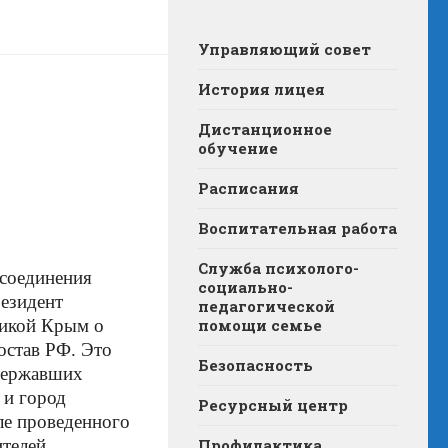
Управляющий совет
История лицея
Дистанционное
обучение
Расписания
Воспитательная работа
Служба психолого-
ссоединения
социально-
резидент
педагогической
ликой Крым о
помощи семье
остав РФ. Это
Безопасность
ддержавших
 и город
Ресурсный центр
ле проведенного
ителей
Профилактика