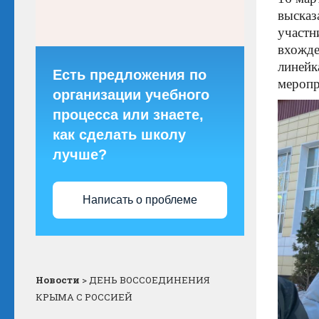
высказ
участн
вхожде
линейк
Есть предложения по
меропр
организации учебного
процесса или знаете,
как сделать школу
лучше?
Написать о проблеме
Новости
>
ДЕНЬ ВОССОЕДИНЕНИЯ
КРЫМА С РОССИЕЙ