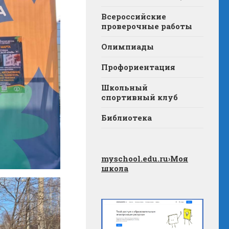
Всероссийские
проверочные работы
Олимпиады
Профориентация
Школьный
спортивный клуб
Библиотека
myschool.edu.ru
›Моя
школа