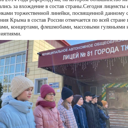
ались за вхождение в состав страны.
Сегодня лицеисты 
иками торжественной линейки, посвященной данному 
ния Крыма в состав России отмечается по всей стран
ами, концертами, флешмобами, массовыми гуляньями 
иятиями.