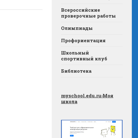
Всероссийские
проверочные работы
Олимпиады
Профориентация
Школьный
спортивный клуб
Библиотека
myschool.edu.ru
›Моя
школа