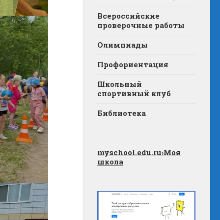
Всероссийские
проверочные работы
Олимпиады
Профориентация
Школьный
спортивный клуб
Библиотека
myschool.edu.ru
›Моя
школа