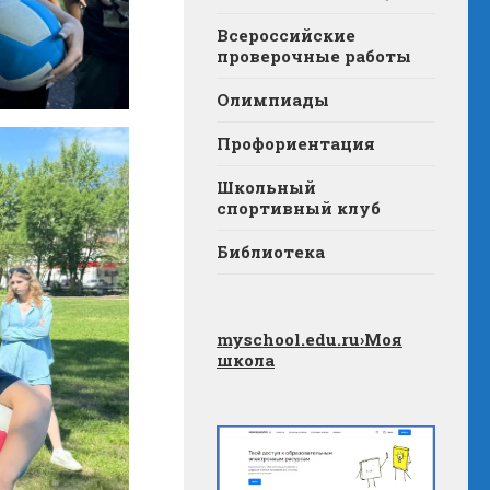
Всероссийские
проверочные работы
Олимпиады
Профориентация
Школьный
спортивный клуб
Библиотека
myschool.edu.ru
›Моя
школа