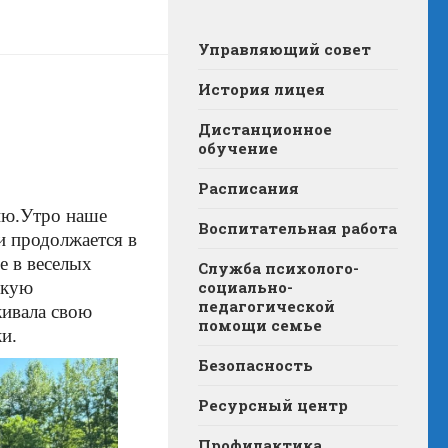
Управляющий совет
История лицея
Дистанционное
обучение
Расписания
ню.
Утро наше
Воспитательная работа
и продолжается в
е в веселых
Служба психолого-
скую
социально-
педагогической
живала свою
помощи семье
и.
Безопасность
Ресурсный центр
Профилактика